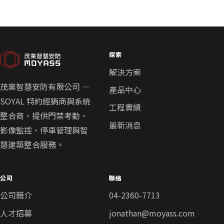
章
分
頁
探索
解決方案
茂業智慧安防有限公司 —
產品中心
SOYAL 特約經銷商與系統
工程實績
整合商，提供門禁考勤、
最新消息
影像監控、停車管理與智
慧建築整合服務。
公司
聯絡
公司簡介
04-2360-7713
人才招募
jonathan@moyass.com