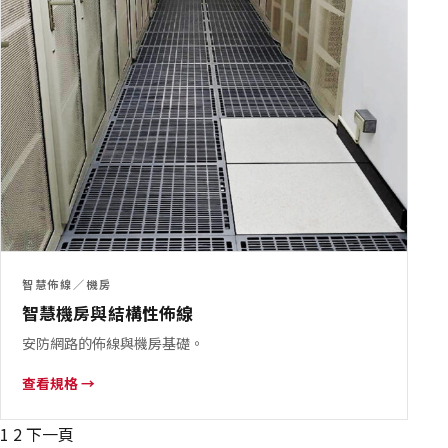
智慧佈線／機房
智慧機房與結構性佈線
安防網路的佈線與機房基礎。
查看規格 →
文
1
2
下一頁